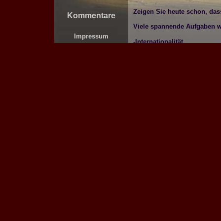
Zeigen Sie heute schon, das
Kommentare
Viele spannende Aufgaben war
Impressum
-Internationalität
-Englischkenntnisse
-Auslandserfahrung
-Cultural-Awareness
Sie evaluieren Investitions
erstellen neue Kennzahlen fü
Infrastruktur oder unterstüt
Sammeln Sie jetzt schon die
unterscheidet und lernen v
touristische Fassade kennen
Wir vermitteln Ihnen den pas
besorgen das Visum und geb
zum Leben in Namibia.
Mit uns haben Sie einen Ans
Praktikum ein lohnendes Inv
Praktika-Afrika