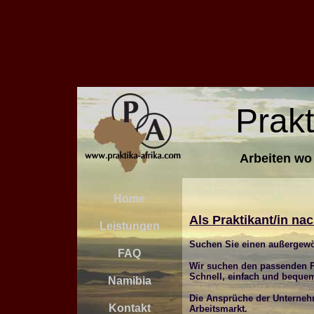
Prakt
Arbeiten wo
Home
Als Praktikant/in na
Leistungen
Suchen Sie einen außergewö
FAQ
Wir suchen den passenden Pr
Schnell, einfach und bequem
Namibia
Die Ansprüche der Unternehm
Kontakt
Arbeitsmarkt.